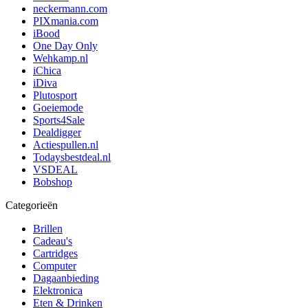
neckermann.com
PIXmania.com
iBood
One Day Only
Wehkamp.nl
iChica
iDiva
Plutosport
Goeiemode
Sports4Sale
Dealdigger
Actiespullen.nl
Todaysbestdeal.nl
VSDEAL
Bobshop
Categorieën
Brillen
Cadeau's
Cartridges
Computer
Dagaanbieding
Elektronica
Eten & Drinken