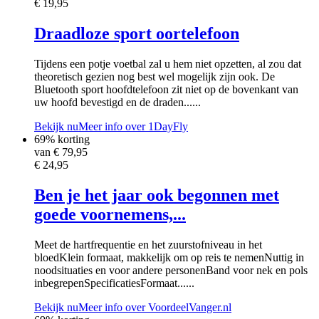
€ 19,95
Draadloze sport oortelefoon
Tijdens een potje voetbal zal u hem niet opzetten, al zou dat
theoretisch gezien nog best wel mogelijk zijn ook. De
Bluetooth sport hoofdtelefoon zit niet op de bovenkant van
uw hoofd bevestigd en de draden......
Bekijk nu
Meer info over 1DayFly
69% korting
van €
79,95
€ 24,95
Ben je het jaar ook begonnen met
goede voornemens,...
Meet de hartfrequentie en het zuurstofniveau in het
bloedKlein formaat, makkelijk om op reis te nemenNuttig in
noodsituaties en voor andere personenBand voor nek en pols
inbegrepenSpecificatiesFormaat......
Bekijk nu
Meer info over VoordeelVanger.nl