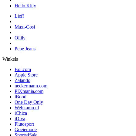
Hello Kitty
Lief!
Maxi-Cosi
Oilily
Pepe Jeans
Winkels
Bol.com
Apple Store
Zalando
neckermann.com
PIXmania.com
iBood
One Day Only
Wehkamp.nl
iChica
iDiva
Plutosport
Goeiemode
Sports4Sale