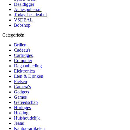
Dealdigger
Actiespullen.nl
Todaysbestdeal.nl
VSDEAL
Bobshop
Categorieën
Brillen
Cadeau's
Cartridges
Computer
Dagaanbieding
Elektronica
Eten & Drinken
Fietsen
Camera's
Gadgets
Games
Gereedschap
Horloges
Hosting
Huishoudelijk
Jeans
Kantoorartikelen