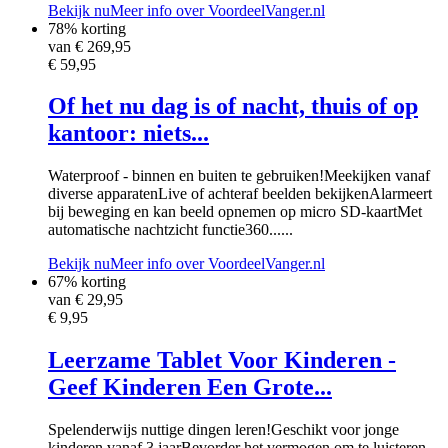
Bekijk nu
Meer info over VoordeelVanger.nl
78% korting
van €
269,95
€ 59,95
Of het nu dag is of nacht, thuis of op
kantoor: niets...
Waterproof - binnen en buiten te gebruiken!Meekijken vanaf
diverse apparatenLive of achteraf beelden bekijkenAlarmeert
bij beweging en kan beeld opnemen op micro SD-kaartMet
automatische nachtzicht functie360......
Bekijk nu
Meer info over VoordeelVanger.nl
67% korting
van €
29,95
€ 9,95
Leerzame Tablet Voor Kinderen -
Geef Kinderen Een Grote...
Spelenderwijs nuttige dingen leren!Geschikt voor jonge
kinderen vanaf 3 jaarBevorder het vermogen om te luisteren,