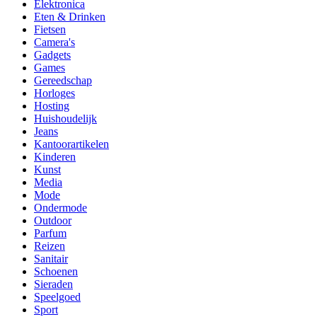
Elektronica
Eten & Drinken
Fietsen
Camera's
Gadgets
Games
Gereedschap
Horloges
Hosting
Huishoudelijk
Jeans
Kantoorartikelen
Kinderen
Kunst
Media
Mode
Ondermode
Outdoor
Parfum
Reizen
Sanitair
Schoenen
Sieraden
Speelgoed
Sport