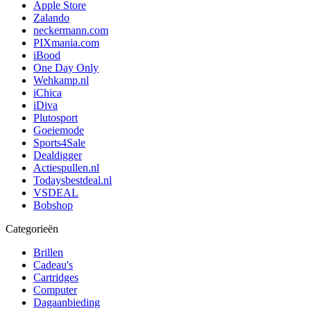
Apple Store
Zalando
neckermann.com
PIXmania.com
iBood
One Day Only
Wehkamp.nl
iChica
iDiva
Plutosport
Goeiemode
Sports4Sale
Dealdigger
Actiespullen.nl
Todaysbestdeal.nl
VSDEAL
Bobshop
Categorieën
Brillen
Cadeau's
Cartridges
Computer
Dagaanbieding