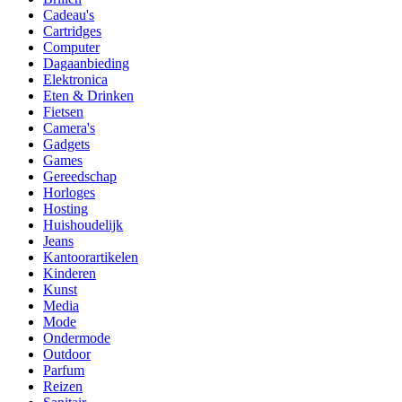
Cadeau's
Cartridges
Computer
Dagaanbieding
Elektronica
Eten & Drinken
Fietsen
Camera's
Gadgets
Games
Gereedschap
Horloges
Hosting
Huishoudelijk
Jeans
Kantoorartikelen
Kinderen
Kunst
Media
Mode
Ondermode
Outdoor
Parfum
Reizen