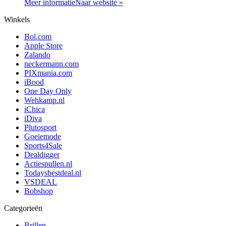
Meer informatie
Naar website »
Winkels
Bol.com
Apple Store
Zalando
neckermann.com
PIXmania.com
iBood
One Day Only
Wehkamp.nl
iChica
iDiva
Plutosport
Goeiemode
Sports4Sale
Dealdigger
Actiespullen.nl
Todaysbestdeal.nl
VSDEAL
Bobshop
Categorieën
Brillen