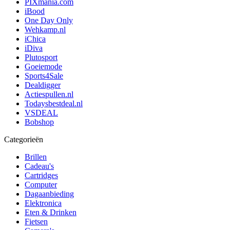
PIXmania.com
iBood
One Day Only
Wehkamp.nl
iChica
iDiva
Plutosport
Goeiemode
Sports4Sale
Dealdigger
Actiespullen.nl
Todaysbestdeal.nl
VSDEAL
Bobshop
Categorieën
Brillen
Cadeau's
Cartridges
Computer
Dagaanbieding
Elektronica
Eten & Drinken
Fietsen