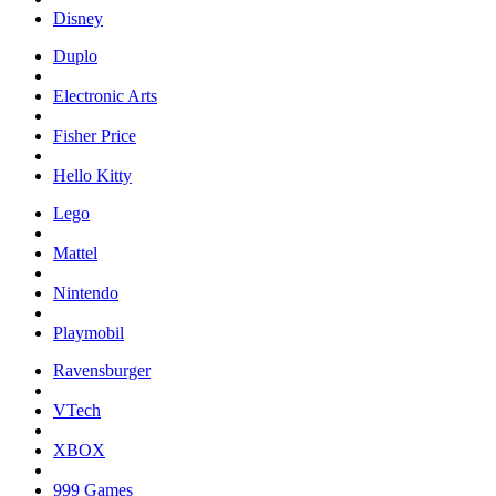
Disney
Duplo
Electronic Arts
Fisher Price
Hello Kitty
Lego
Mattel
Nintendo
Playmobil
Ravensburger
VTech
XBOX
999 Games