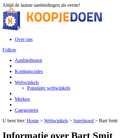
Altijd de laatste aanbiedingen als eerste!
Over ons
Follow
Aanbiedingen
Kortingscodes
Webwinkels
Populaire webwinkels
Merken
Categorieën
U bent hier:
Home
>
Webwinkels
>
Speelgoed
>
Bart Smit
Informatie over Bart Smit