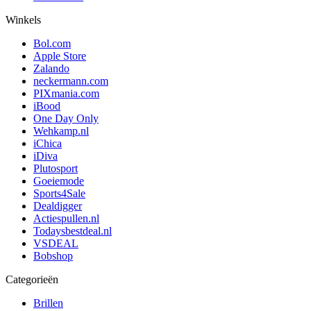
Winkels
Bol.com
Apple Store
Zalando
neckermann.com
PIXmania.com
iBood
One Day Only
Wehkamp.nl
iChica
iDiva
Plutosport
Goeiemode
Sports4Sale
Dealdigger
Actiespullen.nl
Todaysbestdeal.nl
VSDEAL
Bobshop
Categorieën
Brillen