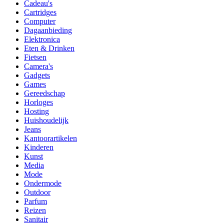
Cadeau's
Cartridges
Computer
Dagaanbieding
Elektronica
Eten & Drinken
Fietsen
Camera's
Gadgets
Games
Gereedschap
Horloges
Hosting
Huishoudelijk
Jeans
Kantoorartikelen
Kinderen
Kunst
Media
Mode
Ondermode
Outdoor
Parfum
Reizen
Sanitair