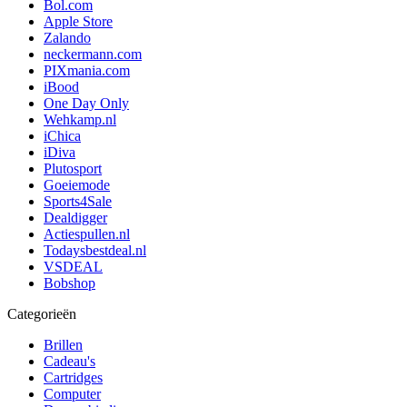
Bol.com
Apple Store
Zalando
neckermann.com
PIXmania.com
iBood
One Day Only
Wehkamp.nl
iChica
iDiva
Plutosport
Goeiemode
Sports4Sale
Dealdigger
Actiespullen.nl
Todaysbestdeal.nl
VSDEAL
Bobshop
Categorieën
Brillen
Cadeau's
Cartridges
Computer