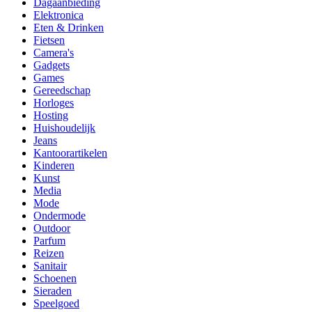
Dagaanbieding
Elektronica
Eten & Drinken
Fietsen
Camera's
Gadgets
Games
Gereedschap
Horloges
Hosting
Huishoudelijk
Jeans
Kantoorartikelen
Kinderen
Kunst
Media
Mode
Ondermode
Outdoor
Parfum
Reizen
Sanitair
Schoenen
Sieraden
Speelgoed