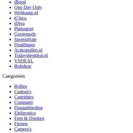
iBood
One Day Only
Wehkamp.nl
iChica
iDiva
Plutosport
Goeiemode
Sports4Sale
Dealdigger
Actiespullen.nl
Todaysbestdeal.nl
VSDEAL
Bobshop
Categorieën
Brillen
Cadeau's
Cartridges
Computer
Dagaanbieding
Elektronica
Eten & Drinken
Fietsen
Camera's