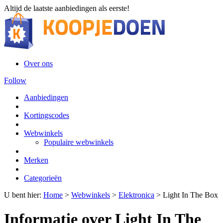
Altijd de laatste aanbiedingen als eerste!
Over ons
Follow
Aanbiedingen
Kortingscodes
Webwinkels
Populaire webwinkels
Merken
Categorieën
U bent hier:
Home
>
Webwinkels
>
Elektronica
>
Light In The Box
Informatie over Light In The