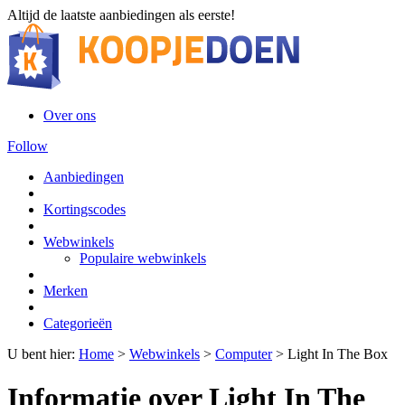
Altijd de laatste aanbiedingen als eerste!
Over ons
Follow
Aanbiedingen
Kortingscodes
Webwinkels
Populaire webwinkels
Merken
Categorieën
U bent hier:
Home
>
Webwinkels
>
Computer
>
Light In The Box
Informatie over Light In The