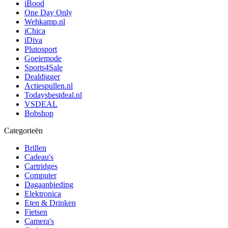
iBood
One Day Only
Wehkamp.nl
iChica
iDiva
Plutosport
Goeiemode
Sports4Sale
Dealdigger
Actiespullen.nl
Todaysbestdeal.nl
VSDEAL
Bobshop
Categorieën
Brillen
Cadeau's
Cartridges
Computer
Dagaanbieding
Elektronica
Eten & Drinken
Fietsen
Camera's