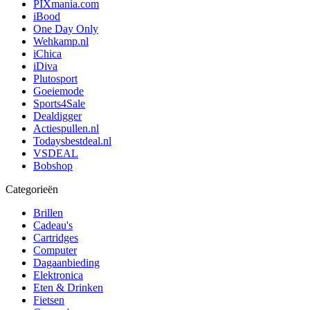
PIXmania.com
iBood
One Day Only
Wehkamp.nl
iChica
iDiva
Plutosport
Goeiemode
Sports4Sale
Dealdigger
Actiespullen.nl
Todaysbestdeal.nl
VSDEAL
Bobshop
Categorieën
Brillen
Cadeau's
Cartridges
Computer
Dagaanbieding
Elektronica
Eten & Drinken
Fietsen