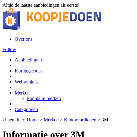
Altijd de laatste aanbiedingen als eerste!
Over ons
Follow
Aanbiedingen
Kortingscodes
Webwinkels
Merken
Populaire merken
Categorieën
U bent hier:
Home
>
Merken
>
Kantoorartikelen
>
3M
Informatie over 3M