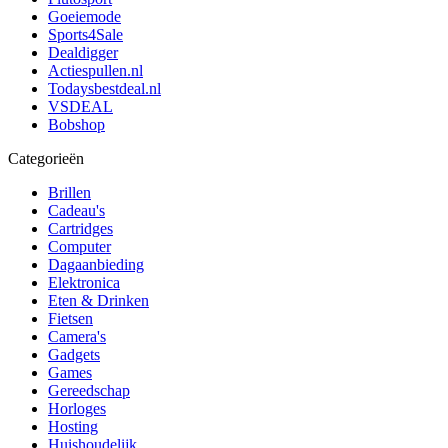
Goeiemode
Sports4Sale
Dealdigger
Actiespullen.nl
Todaysbestdeal.nl
VSDEAL
Bobshop
Categorieën
Brillen
Cadeau's
Cartridges
Computer
Dagaanbieding
Elektronica
Eten & Drinken
Fietsen
Camera's
Gadgets
Games
Gereedschap
Horloges
Hosting
Huishoudelijk