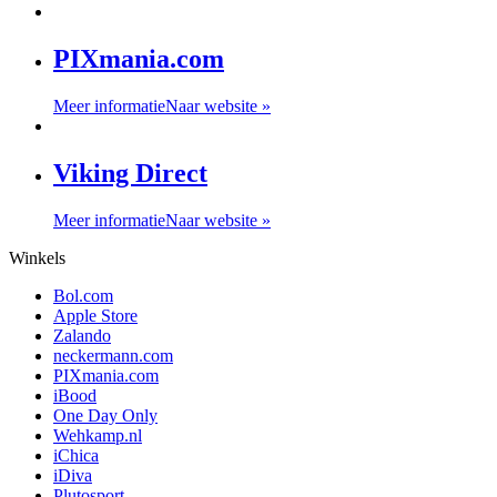
PIXmania.com
Meer informatie
Naar website »
Viking Direct
Meer informatie
Naar website »
Winkels
Bol.com
Apple Store
Zalando
neckermann.com
PIXmania.com
iBood
One Day Only
Wehkamp.nl
iChica
iDiva
Plutosport