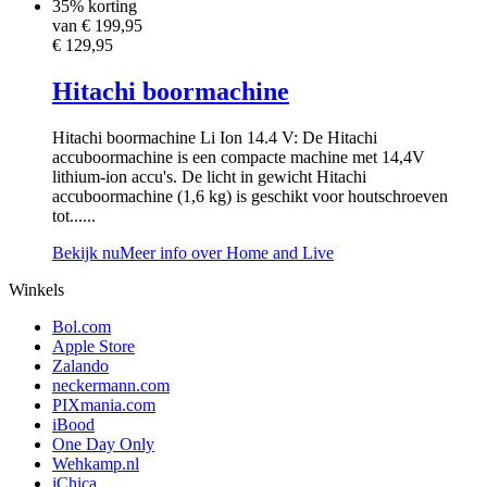
35% korting
van €
199,95
€ 129,95
Hitachi boormachine
Hitachi boormachine Li Ion 14.4 V: De Hitachi
accuboormachine is een compacte machine met 14,4V
lithium-ion accu's. De licht in gewicht Hitachi
accuboormachine (1,6 kg) is geschikt voor houtschroeven
tot......
Bekijk nu
Meer info over Home and Live
Winkels
Bol.com
Apple Store
Zalando
neckermann.com
PIXmania.com
iBood
One Day Only
Wehkamp.nl
iChica