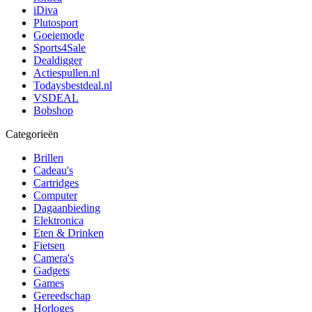
iDiva
Plutosport
Goeiemode
Sports4Sale
Dealdigger
Actiespullen.nl
Todaysbestdeal.nl
VSDEAL
Bobshop
Categorieën
Brillen
Cadeau's
Cartridges
Computer
Dagaanbieding
Elektronica
Eten & Drinken
Fietsen
Camera's
Gadgets
Games
Gereedschap
Horloges