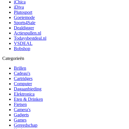
iChica
iDiva
Plutosport
Goeiemode
Sports4Sale
Dealdigger
Actiespullen.nl
Todaysbestdeal.nl
VSDEAL
Bobshop
Categorieën
Brillen
Cadeau's
Cartridges
Computer
Dagaanbieding
Elektronica
Eten & Drinken
Fietsen
Camera's
Gadgets
Games
Gereedschap