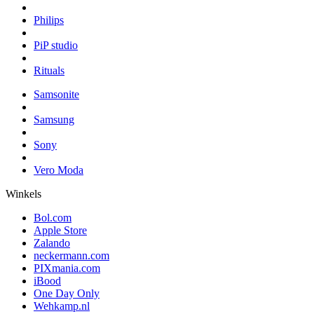
Philips
PiP studio
Rituals
Samsonite
Samsung
Sony
Vero Moda
Winkels
Bol.com
Apple Store
Zalando
neckermann.com
PIXmania.com
iBood
One Day Only
Wehkamp.nl