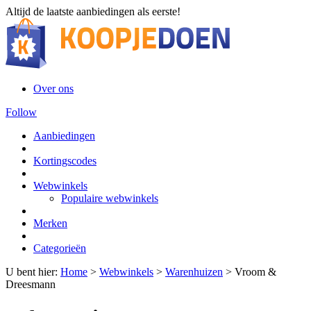
Altijd de laatste aanbiedingen als eerste!
Over ons
Follow
Aanbiedingen
Kortingscodes
Webwinkels
Populaire webwinkels
Merken
Categorieën
U bent hier:
Home
>
Webwinkels
>
Warenhuizen
>
Vroom &
Dreesmann