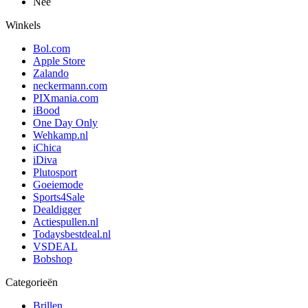
Nee
Winkels
Bol.com
Apple Store
Zalando
neckermann.com
PIXmania.com
iBood
One Day Only
Wehkamp.nl
iChica
iDiva
Plutosport
Goeiemode
Sports4Sale
Dealdigger
Actiespullen.nl
Todaysbestdeal.nl
VSDEAL
Bobshop
Categorieën
Brillen