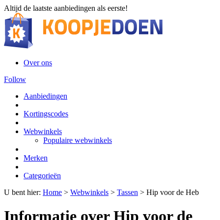
Altijd de laatste aanbiedingen als eerste!
Over ons
Follow
Aanbiedingen
Kortingscodes
Webwinkels
Populaire webwinkels
Merken
Categorieën
U bent hier:
Home
>
Webwinkels
>
Tassen
>
Hip voor de Heb
Informatie over Hip voor de