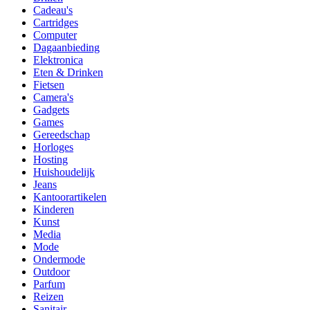
Cadeau's
Cartridges
Computer
Dagaanbieding
Elektronica
Eten & Drinken
Fietsen
Camera's
Gadgets
Games
Gereedschap
Horloges
Hosting
Huishoudelijk
Jeans
Kantoorartikelen
Kinderen
Kunst
Media
Mode
Ondermode
Outdoor
Parfum
Reizen
Sanitair