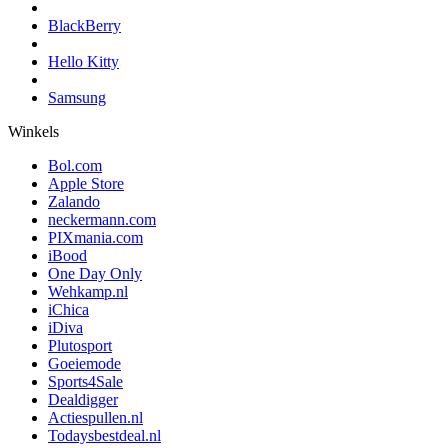
BlackBerry
Hello Kitty
Samsung
Winkels
Bol.com
Apple Store
Zalando
neckermann.com
PIXmania.com
iBood
One Day Only
Wehkamp.nl
iChica
iDiva
Plutosport
Goeiemode
Sports4Sale
Dealdigger
Actiespullen.nl
Todaysbestdeal.nl