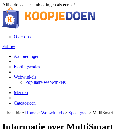
Altijd de laatste aanbiedingen als eerste!
Over ons
Follow
Aanbiedingen
Kortingscodes
Webwinkels
Populaire webwinkels
Merken
Categorieën
U bent hier:
Home
>
Webwinkels
>
Speelgoed
>
MultiSmart
Informatie over MultiSmart