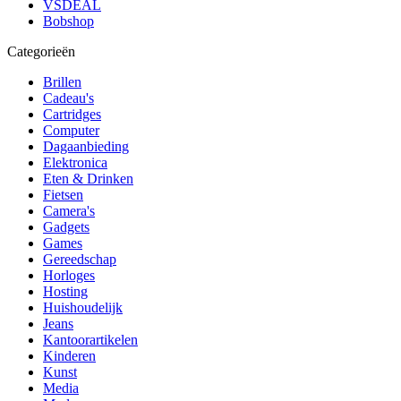
VSDEAL
Bobshop
Categorieën
Brillen
Cadeau's
Cartridges
Computer
Dagaanbieding
Elektronica
Eten & Drinken
Fietsen
Camera's
Gadgets
Games
Gereedschap
Horloges
Hosting
Huishoudelijk
Jeans
Kantoorartikelen
Kinderen
Kunst
Media