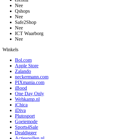
Nee
Qshops
Nee
Safe2Shop
Nee
ICT Waarborg
Nee
Winkels
Bol.com
Apple Store
Zalando
neckermann.com
PIXmania.com
iBood
One Day Only
Wehkamp.nl
iChica
iDiva
Plutosport
Goeiemode
Sports4Sale
Dealdigger
Actiespullen.nl