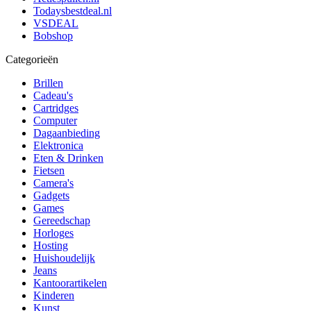
Todaysbestdeal.nl
VSDEAL
Bobshop
Categorieën
Brillen
Cadeau's
Cartridges
Computer
Dagaanbieding
Elektronica
Eten & Drinken
Fietsen
Camera's
Gadgets
Games
Gereedschap
Horloges
Hosting
Huishoudelijk
Jeans
Kantoorartikelen
Kinderen
Kunst