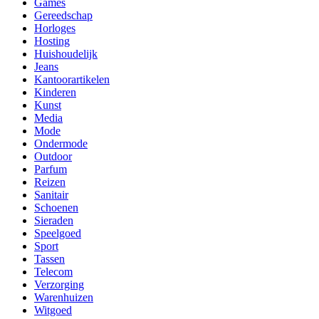
Games
Gereedschap
Horloges
Hosting
Huishoudelijk
Jeans
Kantoorartikelen
Kinderen
Kunst
Media
Mode
Ondermode
Outdoor
Parfum
Reizen
Sanitair
Schoenen
Sieraden
Speelgoed
Sport
Tassen
Telecom
Verzorging
Warenhuizen
Witgoed