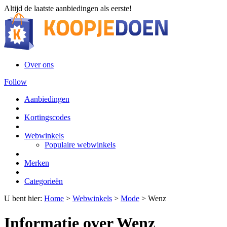
Altijd de laatste aanbiedingen als eerste!
Over ons
Follow
Aanbiedingen
Kortingscodes
Webwinkels
Populaire webwinkels
Merken
Categorieën
U bent hier:
Home
>
Webwinkels
>
Mode
>
Wenz
Informatie over Wenz