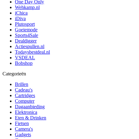
One Day Only
Wehkamp.nl
iChica
iDiva
Plutosport
Goeiemode
Sports4Sale
Dealdigger
Actiespullen.nl
Todaysbestdeal.nl
VSDEAL
Bobshop
Categorieën
Brillen
Cadeau's
Cartridges
Computer
Dagaanbieding
Elektronica
Eten & Drinken
Fietsen
Camera's
Gadgets