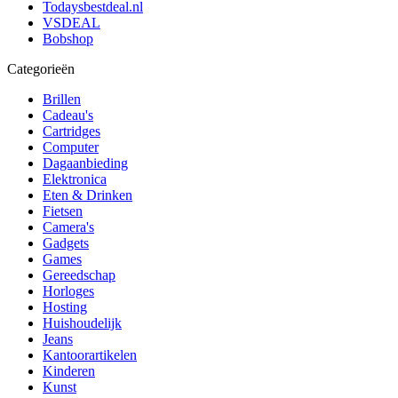
Todaysbestdeal.nl
VSDEAL
Bobshop
Categorieën
Brillen
Cadeau's
Cartridges
Computer
Dagaanbieding
Elektronica
Eten & Drinken
Fietsen
Camera's
Gadgets
Games
Gereedschap
Horloges
Hosting
Huishoudelijk
Jeans
Kantoorartikelen
Kinderen
Kunst