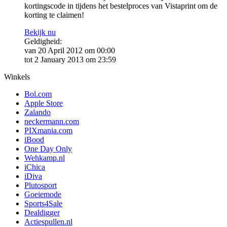
kortingscode in tijdens het bestelproces van Vistaprint om de
korting te claimen!
Bekijk nu
Geldigheid:
van 20 April 2012 om 00:00
tot 2 January 2013 om 23:59
Winkels
Bol.com
Apple Store
Zalando
neckermann.com
PIXmania.com
iBood
One Day Only
Wehkamp.nl
iChica
iDiva
Plutosport
Goeiemode
Sports4Sale
Dealdigger
Actiespullen.nl