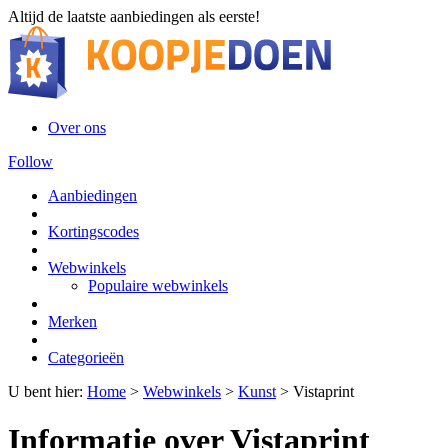
Altijd de laatste aanbiedingen als eerste!
Over ons
Follow
Aanbiedingen
Kortingscodes
Webwinkels
Populaire webwinkels
Merken
Categorieën
U bent hier:
Home
>
Webwinkels
>
Kunst
>
Vistaprint
Informatie over Vistaprint