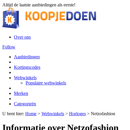
Altijd de laatste aanbiedingen als eerste!
Over ons
Follow
Aanbiedingen
Kortingscodes
Webwinkels
Populaire webwinkels
Merken
Categorieën
U bent hier:
Home
>
Webwinkels
>
Horloges
>
Netzofashion
Informatie over Netzofashion