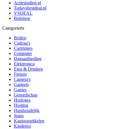
Actiespullen.nl
Todaysbestdeal.nl
VSDEAL
Bobshop
Categorieën
Brillen
Cadeau's
Cartridges
Computer
Dagaanbieding
Elektronica
Eten & Drinken
Fietsen
Camera's
Gadgets
Games
Gereedschap
Horloges
Hosting
Huishoudelijk
Jeans
Kantoorartikelen
Kinderen