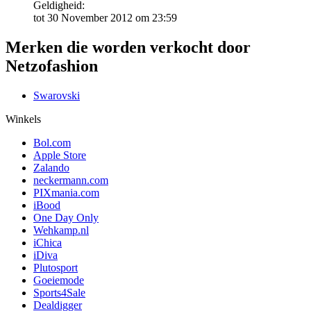
Geldigheid:
tot 30 November 2012 om 23:59
Merken die worden verkocht door
Netzofashion
Swarovski
Winkels
Bol.com
Apple Store
Zalando
neckermann.com
PIXmania.com
iBood
One Day Only
Wehkamp.nl
iChica
iDiva
Plutosport
Goeiemode
Sports4Sale
Dealdigger