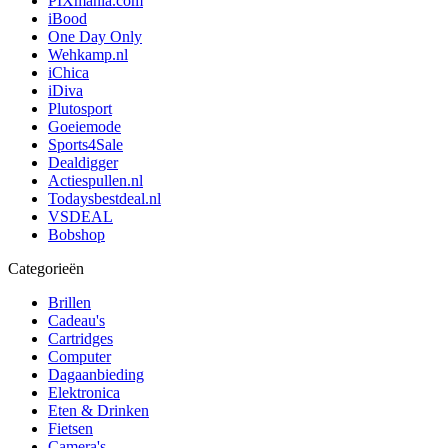
PIXmania.com
iBood
One Day Only
Wehkamp.nl
iChica
iDiva
Plutosport
Goeiemode
Sports4Sale
Dealdigger
Actiespullen.nl
Todaysbestdeal.nl
VSDEAL
Bobshop
Categorieën
Brillen
Cadeau's
Cartridges
Computer
Dagaanbieding
Elektronica
Eten & Drinken
Fietsen
Camera's