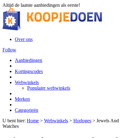
Altijd de laatste aanbiedingen als eerste!
Over ons
Follow
Aanbiedingen
Kortingscodes
Webwinkels
Populaire webwinkels
Merken
Categorieën
U bent hier:
Home
>
Webwinkels
>
Horloges
>
Jewels And
Watches