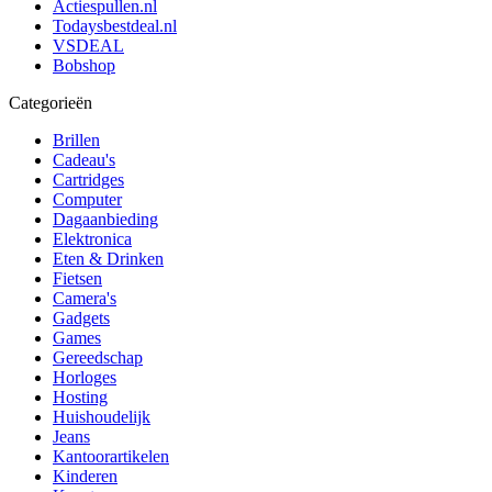
Actiespullen.nl
Todaysbestdeal.nl
VSDEAL
Bobshop
Categorieën
Brillen
Cadeau's
Cartridges
Computer
Dagaanbieding
Elektronica
Eten & Drinken
Fietsen
Camera's
Gadgets
Games
Gereedschap
Horloges
Hosting
Huishoudelijk
Jeans
Kantoorartikelen
Kinderen