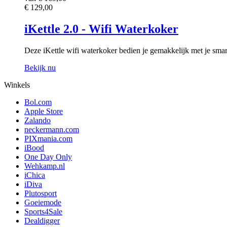
€ 129,00
iKettle 2.0 - Wifi Waterkoker
Deze iKettle wifi waterkoker bedien je gemakkelijk met je smartp
Bekijk nu
Winkels
Bol.com
Apple Store
Zalando
neckermann.com
PIXmania.com
iBood
One Day Only
Wehkamp.nl
iChica
iDiva
Plutosport
Goeiemode
Sports4Sale
Dealdigger