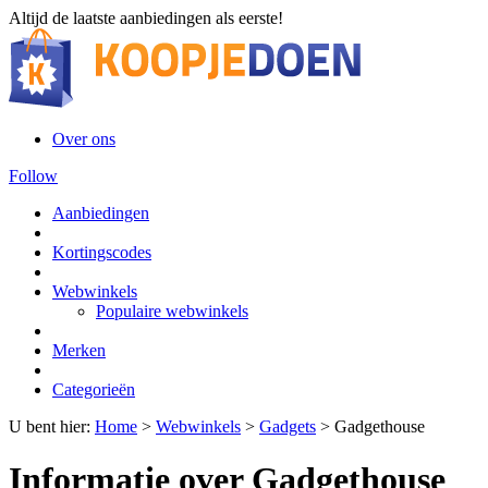
Altijd de laatste aanbiedingen als eerste!
Over ons
Follow
Aanbiedingen
Kortingscodes
Webwinkels
Populaire webwinkels
Merken
Categorieën
U bent hier:
Home
>
Webwinkels
>
Gadgets
>
Gadgethouse
Informatie over Gadgethouse