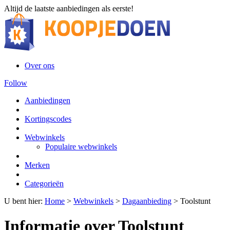
Altijd de laatste aanbiedingen als eerste!
Over ons
Follow
Aanbiedingen
Kortingscodes
Webwinkels
Populaire webwinkels
Merken
Categorieën
U bent hier:
Home
>
Webwinkels
>
Dagaanbieding
>
Toolstunt
Informatie over Toolstunt