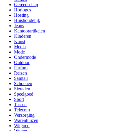
Gereedschap
Horloges
Hosting
Huishoudelijk
Jeans
Kantoorartikelen
Kinderen
Kunst
Media
Mode
Ondermode
Outdoor
Parfum
Reizen
Sanitair
Schoenen
Sieraden
Speelgoed
Sport
Tassen
Telecom
Verzorging
Warenhuizen
Witgoed
Wonen