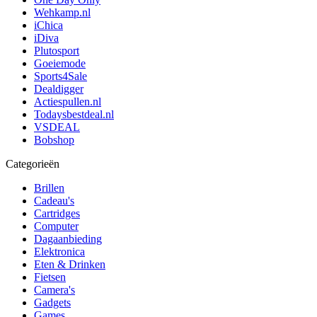
Wehkamp.nl
iChica
iDiva
Plutosport
Goeiemode
Sports4Sale
Dealdigger
Actiespullen.nl
Todaysbestdeal.nl
VSDEAL
Bobshop
Categorieën
Brillen
Cadeau's
Cartridges
Computer
Dagaanbieding
Elektronica
Eten & Drinken
Fietsen
Camera's
Gadgets
Games