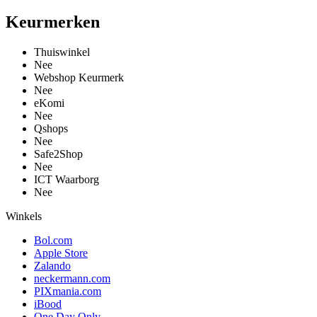
Keurmerken
Thuiswinkel
Nee
Webshop Keurmerk
Nee
eKomi
Nee
Qshops
Nee
Safe2Shop
Nee
ICT Waarborg
Nee
Winkels
Bol.com
Apple Store
Zalando
neckermann.com
PIXmania.com
iBood
One Day Only