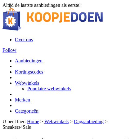
Altijd de laatste aanbiedingen als eerste!
Over ons
Follow
Aanbiedingen
Kortingscodes
Webwinkels
Populaire webwinkels
Merken
Categorieën
U bent hier:
Home
>
Webwinkels
>
Dagaanbieding
>
Sneakers4Sale