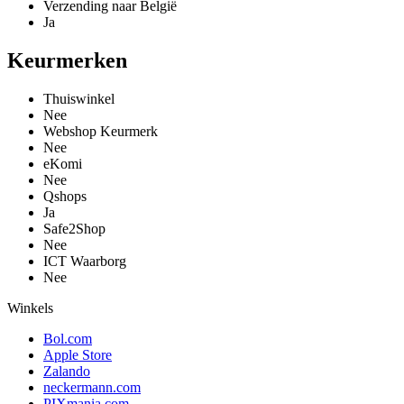
Verzending naar België
Ja
Keurmerken
Thuiswinkel
Nee
Webshop Keurmerk
Nee
eKomi
Nee
Qshops
Ja
Safe2Shop
Nee
ICT Waarborg
Nee
Winkels
Bol.com
Apple Store
Zalando
neckermann.com
PIXmania.com