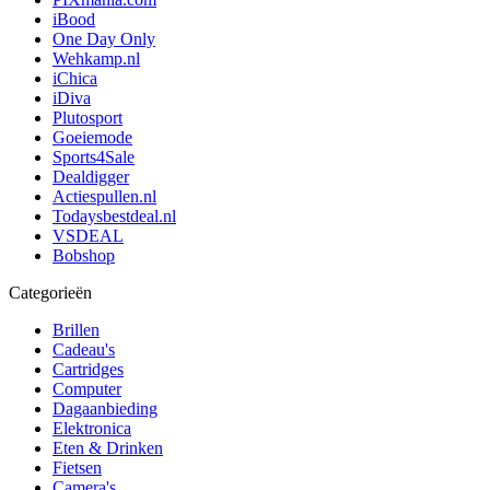
iBood
One Day Only
Wehkamp.nl
iChica
iDiva
Plutosport
Goeiemode
Sports4Sale
Dealdigger
Actiespullen.nl
Todaysbestdeal.nl
VSDEAL
Bobshop
Categorieën
Brillen
Cadeau's
Cartridges
Computer
Dagaanbieding
Elektronica
Eten & Drinken
Fietsen
Camera's