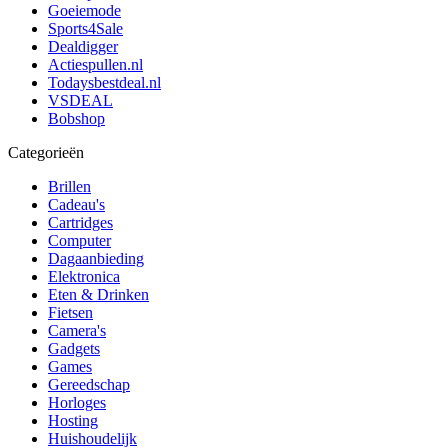
Goeiemode
Sports4Sale
Dealdigger
Actiespullen.nl
Todaysbestdeal.nl
VSDEAL
Bobshop
Categorieën
Brillen
Cadeau's
Cartridges
Computer
Dagaanbieding
Elektronica
Eten & Drinken
Fietsen
Camera's
Gadgets
Games
Gereedschap
Horloges
Hosting
Huishoudelijk