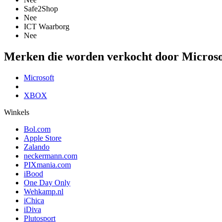
Safe2Shop
Nee
ICT Waarborg
Nee
Merken die worden verkocht door Microso
Microsoft
XBOX
Winkels
Bol.com
Apple Store
Zalando
neckermann.com
PIXmania.com
iBood
One Day Only
Wehkamp.nl
iChica
iDiva
Plutosport