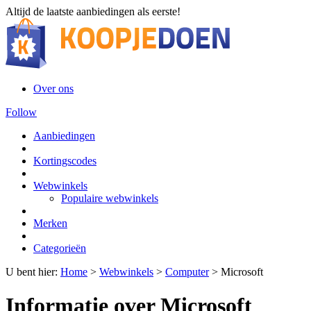
Altijd de laatste aanbiedingen als eerste!
Over ons
Follow
Aanbiedingen
Kortingscodes
Webwinkels
Populaire webwinkels
Merken
Categorieën
U bent hier:
Home
>
Webwinkels
>
Computer
>
Microsoft
Informatie over Microsoft