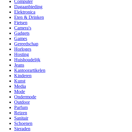
Computer
Dagaanbieding
Elektronica
Eten & Drinken
Fietsen
Camera's
Gadgets
Games
Gereedschap
Horloges
Hosting
Huishoudelijk
Jeans
Kantoorartikelen
Kinderen
Kunst
Media
Mode
Ondermode
Outdoor
Parfum
Reizen
Sanitair
Schoenen
Sieraden