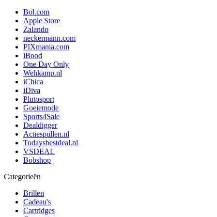
Bol.com
Apple Store
Zalando
neckermann.com
PIXmania.com
iBood
One Day Only
Wehkamp.nl
iChica
iDiva
Plutosport
Goeiemode
Sports4Sale
Dealdigger
Actiespullen.nl
Todaysbestdeal.nl
VSDEAL
Bobshop
Categorieën
Brillen
Cadeau's
Cartridges