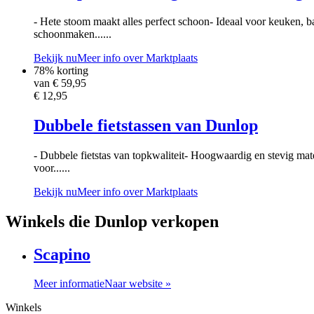
- Hete stoom maakt alles perfect schoon- Ideaal voor keuken, 
schoonmaken......
Bekijk nu
Meer info over Marktplaats
78% korting
van €
59,95
€ 12,95
Dubbele fietstassen van Dunlop
- Dubbele fietstas van topkwaliteit- Hoogwaardig en stevig mate
voor......
Bekijk nu
Meer info over Marktplaats
Winkels die Dunlop verkopen
Scapino
Meer informatie
Naar website »
Winkels