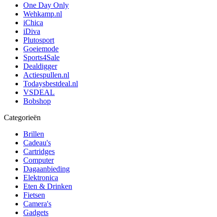
One Day Only
Wehkamp.nl
iChica
iDiva
Plutosport
Goeiemode
Sports4Sale
Dealdigger
Actiespullen.nl
Todaysbestdeal.nl
VSDEAL
Bobshop
Categorieën
Brillen
Cadeau's
Cartridges
Computer
Dagaanbieding
Elektronica
Eten & Drinken
Fietsen
Camera's
Gadgets