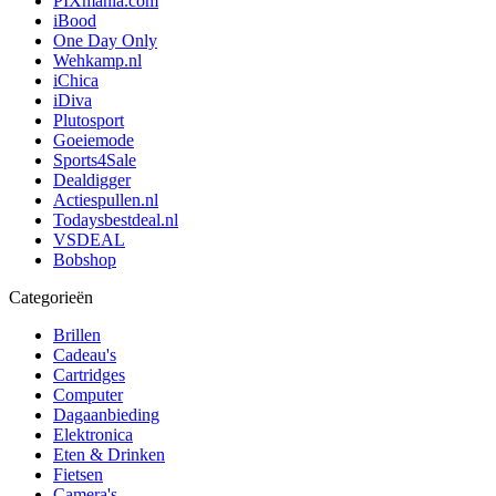
PIXmania.com
iBood
One Day Only
Wehkamp.nl
iChica
iDiva
Plutosport
Goeiemode
Sports4Sale
Dealdigger
Actiespullen.nl
Todaysbestdeal.nl
VSDEAL
Bobshop
Categorieën
Brillen
Cadeau's
Cartridges
Computer
Dagaanbieding
Elektronica
Eten & Drinken
Fietsen
Camera's