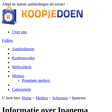
Altijd de laatste aanbiedingen als eerste!
Over ons
Follow
Aanbiedingen
Kortingscodes
Webwinkels
Merken
Populaire merken
Categorieën
U bent hier:
Home
>
Merken
>
Schoenen
>
Ipanema
Informatie over Ipanema