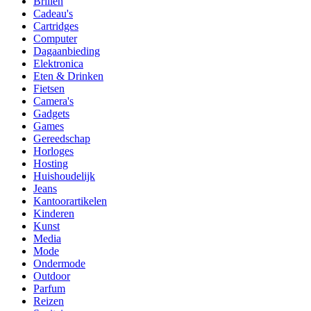
Brillen
Cadeau's
Cartridges
Computer
Dagaanbieding
Elektronica
Eten & Drinken
Fietsen
Camera's
Gadgets
Games
Gereedschap
Horloges
Hosting
Huishoudelijk
Jeans
Kantoorartikelen
Kinderen
Kunst
Media
Mode
Ondermode
Outdoor
Parfum
Reizen