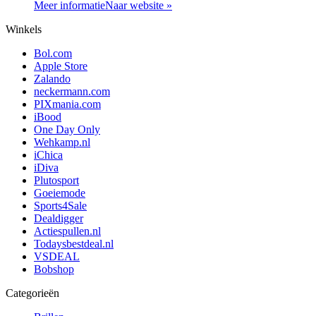
Meer informatie
Naar website »
Winkels
Bol.com
Apple Store
Zalando
neckermann.com
PIXmania.com
iBood
One Day Only
Wehkamp.nl
iChica
iDiva
Plutosport
Goeiemode
Sports4Sale
Dealdigger
Actiespullen.nl
Todaysbestdeal.nl
VSDEAL
Bobshop
Categorieën