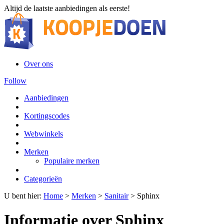
Altijd de laatste aanbiedingen als eerste!
Over ons
Follow
Aanbiedingen
Kortingscodes
Webwinkels
Merken
Populaire merken
Categorieën
U bent hier:
Home
>
Merken
>
Sanitair
>
Sphinx
Informatie over Sphinx