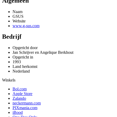
Algemeen
Naam
GSUS
Website
www.g-sus.com
Bedrijf
Opgericht door
Jan Schrijver en Angelique Berkhout
Opgericht in
1993
Land herkomst
Nederland
Winkels
Bol.com
Apple Store
Zalando
neckermann.com
PIXmania.com
iBood