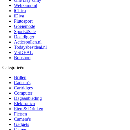
One Day Only
Wehkamp.nl
iChica
iDiva
Plutosport
Goeiemode
Sports4Sale
Dealdigger
Actiespullen.nl
Todaysbestdeal.nl
VSDEAL
Bobshop
Categorieën
Brillen
Cadeau's
Cartridges
Computer
Dagaanbieding
Elektronica
Eten & Drinken
Fietsen
Camera's
Gadgets
Games