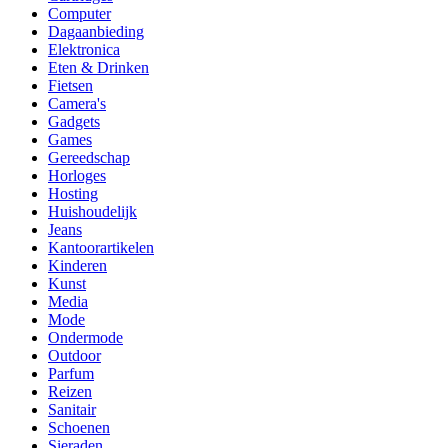
Computer
Dagaanbieding
Elektronica
Eten & Drinken
Fietsen
Camera's
Gadgets
Games
Gereedschap
Horloges
Hosting
Huishoudelijk
Jeans
Kantoorartikelen
Kinderen
Kunst
Media
Mode
Ondermode
Outdoor
Parfum
Reizen
Sanitair
Schoenen
Sieraden