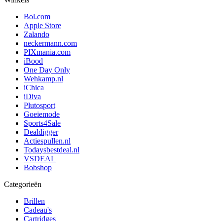
Bol.com
Apple Store
Zalando
neckermann.com
PIXmania.com
iBood
One Day Only
Wehkamp.nl
iChica
iDiva
Plutosport
Goeiemode
Sports4Sale
Dealdigger
Actiespullen.nl
Todaysbestdeal.nl
VSDEAL
Bobshop
Categorieën
Brillen
Cadeau's
Cartridges