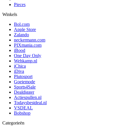
Pieces
Winkels
Bol.com
Apple Store
Zalando
neckermann.com
PIXmania.com
iBood
One Day Only
Wehkamp.nl
iChica
iDiva
Plutosport
Goeiemode
Sports4Sale
Dealdigger
Actiespullen.nl
Todaysbestdeal.nl
VSDEAL
Bobshop
Categorieën