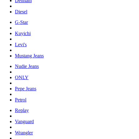
Denham
Diesel
G-Star
Kuyichi
Levi's
Mustang Jeans
Nudie Jeans
ONLY
Pepe Jeans
Petrol
Replay
Vanguard
Wrangler