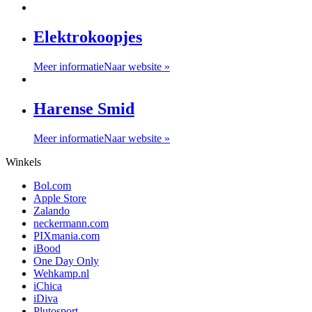
Elektrokoopjes
Meer informatie
Naar website »
Harense Smid
Meer informatie
Naar website »
Winkels
Bol.com
Apple Store
Zalando
neckermann.com
PIXmania.com
iBood
One Day Only
Wehkamp.nl
iChica
iDiva
Plutosport