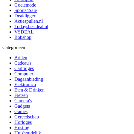
Goeiemode
Sports4Sale
Dealdigger
Actiespullen.nl
Todaysbestdeal.nl
VSDEAL
Bobshop
Categorieën
Brillen
Cadeau's
Cartridges
Computer
Dagaanbieding
Elektronica
Eten & Drinken
Fietsen
Camera's
Gadgets
Games
Gereedschap
Horloges
Hosting
Huishoudelijk