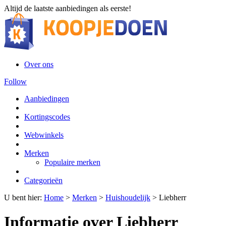
Altijd de laatste aanbiedingen als eerste!
Over ons
Follow
Aanbiedingen
Kortingscodes
Webwinkels
Merken
Populaire merken
Categorieën
U bent hier:
Home
>
Merken
>
Huishoudelijk
>
Liebherr
Informatie over Liebherr