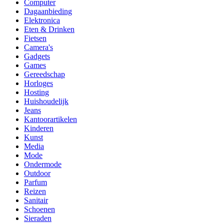
Computer
Dagaanbieding
Elektronica
Eten & Drinken
Fietsen
Camera's
Gadgets
Games
Gereedschap
Horloges
Hosting
Huishoudelijk
Jeans
Kantoorartikelen
Kinderen
Kunst
Media
Mode
Ondermode
Outdoor
Parfum
Reizen
Sanitair
Schoenen
Sieraden