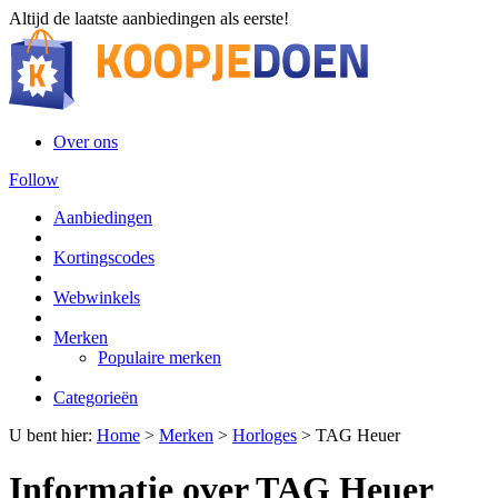
Altijd de laatste aanbiedingen als eerste!
Over ons
Follow
Aanbiedingen
Kortingscodes
Webwinkels
Merken
Populaire merken
Categorieën
U bent hier:
Home
>
Merken
>
Horloges
>
TAG Heuer
Informatie over TAG Heuer