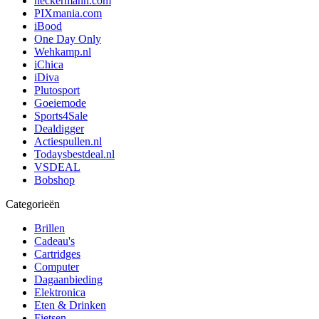
neckermann.com
PIXmania.com
iBood
One Day Only
Wehkamp.nl
iChica
iDiva
Plutosport
Goeiemode
Sports4Sale
Dealdigger
Actiespullen.nl
Todaysbestdeal.nl
VSDEAL
Bobshop
Categorieën
Brillen
Cadeau's
Cartridges
Computer
Dagaanbieding
Elektronica
Eten & Drinken
Fietsen