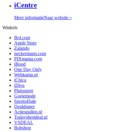
iCentre
Meer informatie
Naar website »
Winkels
Bol.com
Apple Store
Zalando
neckermann.com
PIXmania.com
iBood
One Day Only
Wehkamp.nl
iChica
iDiva
Plutosport
Goeiemode
Sports4Sale
Dealdigger
Actiespullen.nl
Todaysbestdeal.nl
VSDEAL
Bobshop