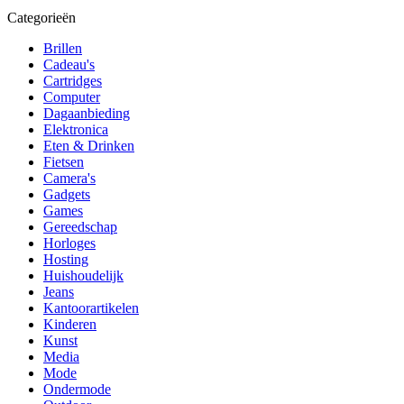
Categorieën
Brillen
Cadeau's
Cartridges
Computer
Dagaanbieding
Elektronica
Eten & Drinken
Fietsen
Camera's
Gadgets
Games
Gereedschap
Horloges
Hosting
Huishoudelijk
Jeans
Kantoorartikelen
Kinderen
Kunst
Media
Mode
Ondermode