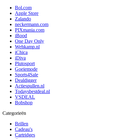
Bol.com
Apple Store
Zalando
neckermann.com
PIXmania.com
iBood
One Day Only
Wehkamp.nl
iChica
iDiva
Plutosport
Goeiemode
Sports4Sale
Dealdigger
Actiespullen.nl
Todaysbestdeal.nl
VSDEAL
Bobshop
Categorieën
Brillen
Cadeau's
Cartridges