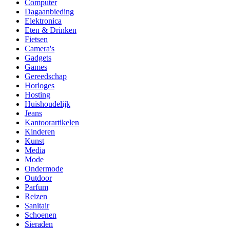
Computer
Dagaanbieding
Elektronica
Eten & Drinken
Fietsen
Camera's
Gadgets
Games
Gereedschap
Horloges
Hosting
Huishoudelijk
Jeans
Kantoorartikelen
Kinderen
Kunst
Media
Mode
Ondermode
Outdoor
Parfum
Reizen
Sanitair
Schoenen
Sieraden