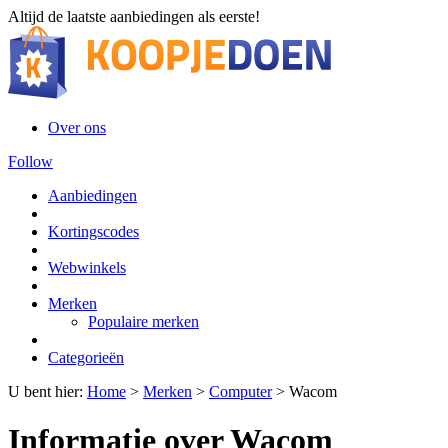
Altijd de laatste aanbiedingen als eerste!
Over ons
Follow
Aanbiedingen
Kortingscodes
Webwinkels
Merken
Populaire merken
Categorieën
U bent hier:
Home
>
Merken
>
Computer
>
Wacom
Informatie over Wacom