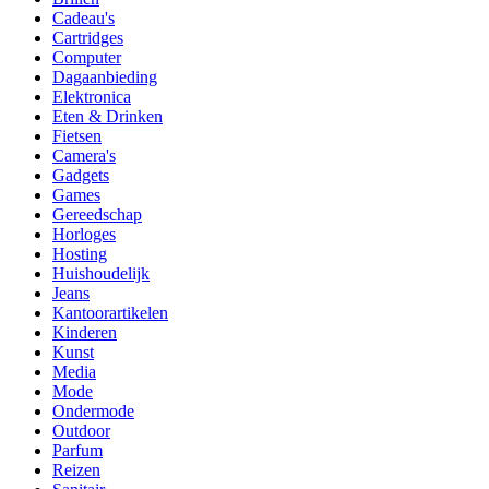
Cadeau's
Cartridges
Computer
Dagaanbieding
Elektronica
Eten & Drinken
Fietsen
Camera's
Gadgets
Games
Gereedschap
Horloges
Hosting
Huishoudelijk
Jeans
Kantoorartikelen
Kinderen
Kunst
Media
Mode
Ondermode
Outdoor
Parfum
Reizen