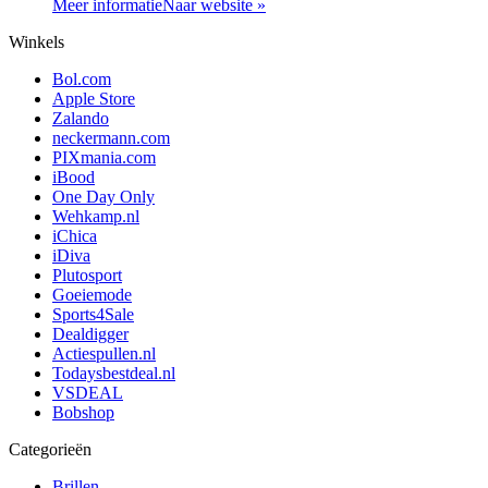
Meer informatie
Naar website »
Winkels
Bol.com
Apple Store
Zalando
neckermann.com
PIXmania.com
iBood
One Day Only
Wehkamp.nl
iChica
iDiva
Plutosport
Goeiemode
Sports4Sale
Dealdigger
Actiespullen.nl
Todaysbestdeal.nl
VSDEAL
Bobshop
Categorieën
Brillen