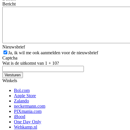
Bericht
Nieuwsbrief
Ja, ik wil me ook aanmelden voor de nieuwsbrief
Captcha
Wat is de uitkomst van 1 + 10?
Winkels
Bol.com
Apple Store
Zalando
neckermann.com
PIXmania.com
iBood
One Day Only
Wehkamp.nl