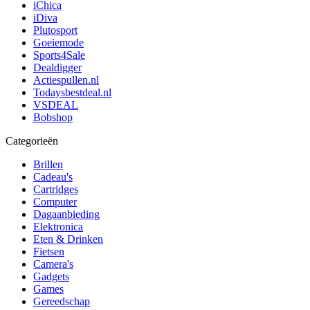
iChica
iDiva
Plutosport
Goeiemode
Sports4Sale
Dealdigger
Actiespullen.nl
Todaysbestdeal.nl
VSDEAL
Bobshop
Categorieën
Brillen
Cadeau's
Cartridges
Computer
Dagaanbieding
Elektronica
Eten & Drinken
Fietsen
Camera's
Gadgets
Games
Gereedschap