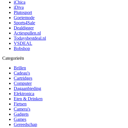
iChica
iDiva
Plutosport
Goeiemode
Sports4Sale
Dealdigger
Actiespullen.nl
Todaysbestdeal.nl
VSDEAL
Bobshop
Categorieën
Brillen
Cadeau's
Cartridges
Computer
Dagaanbieding
Elektronica
Eten & Drinken
Fietsen
Camera's
Gadgets
Games
Gereedschap