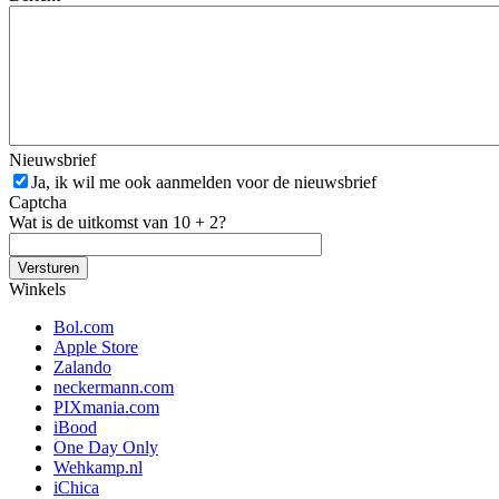
Nieuwsbrief
Ja, ik wil me ook aanmelden voor de nieuwsbrief
Captcha
Wat is de uitkomst van 10 + 2?
Winkels
Bol.com
Apple Store
Zalando
neckermann.com
PIXmania.com
iBood
One Day Only
Wehkamp.nl
iChica