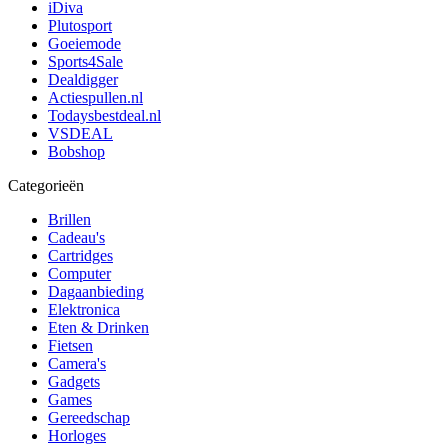
iDiva
Plutosport
Goeiemode
Sports4Sale
Dealdigger
Actiespullen.nl
Todaysbestdeal.nl
VSDEAL
Bobshop
Categorieën
Brillen
Cadeau's
Cartridges
Computer
Dagaanbieding
Elektronica
Eten & Drinken
Fietsen
Camera's
Gadgets
Games
Gereedschap
Horloges