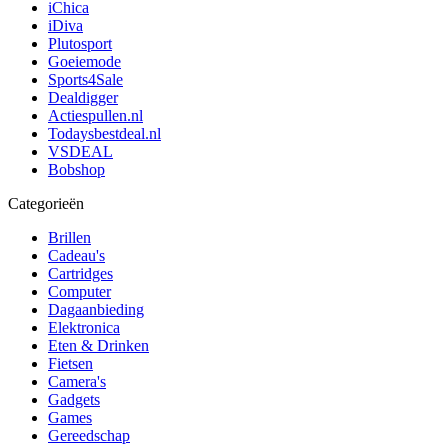
iChica
iDiva
Plutosport
Goeiemode
Sports4Sale
Dealdigger
Actiespullen.nl
Todaysbestdeal.nl
VSDEAL
Bobshop
Categorieën
Brillen
Cadeau's
Cartridges
Computer
Dagaanbieding
Elektronica
Eten & Drinken
Fietsen
Camera's
Gadgets
Games
Gereedschap