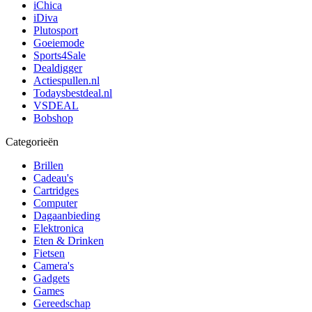
iChica
iDiva
Plutosport
Goeiemode
Sports4Sale
Dealdigger
Actiespullen.nl
Todaysbestdeal.nl
VSDEAL
Bobshop
Categorieën
Brillen
Cadeau's
Cartridges
Computer
Dagaanbieding
Elektronica
Eten & Drinken
Fietsen
Camera's
Gadgets
Games
Gereedschap