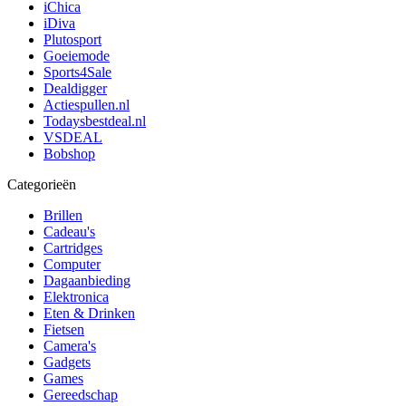
iChica
iDiva
Plutosport
Goeiemode
Sports4Sale
Dealdigger
Actiespullen.nl
Todaysbestdeal.nl
VSDEAL
Bobshop
Categorieën
Brillen
Cadeau's
Cartridges
Computer
Dagaanbieding
Elektronica
Eten & Drinken
Fietsen
Camera's
Gadgets
Games
Gereedschap