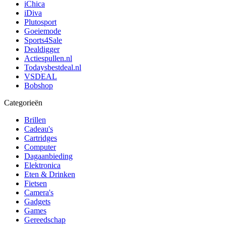
iChica
iDiva
Plutosport
Goeiemode
Sports4Sale
Dealdigger
Actiespullen.nl
Todaysbestdeal.nl
VSDEAL
Bobshop
Categorieën
Brillen
Cadeau's
Cartridges
Computer
Dagaanbieding
Elektronica
Eten & Drinken
Fietsen
Camera's
Gadgets
Games
Gereedschap