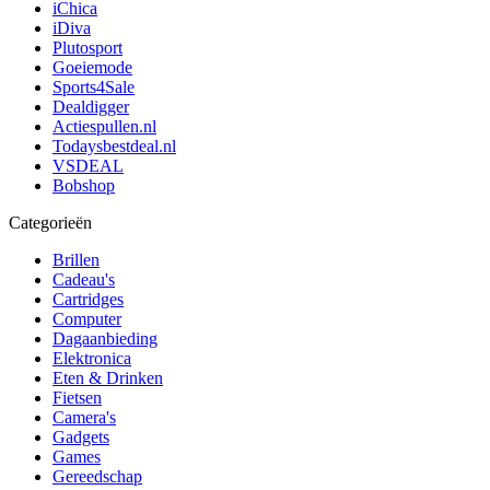
iChica
iDiva
Plutosport
Goeiemode
Sports4Sale
Dealdigger
Actiespullen.nl
Todaysbestdeal.nl
VSDEAL
Bobshop
Categorieën
Brillen
Cadeau's
Cartridges
Computer
Dagaanbieding
Elektronica
Eten & Drinken
Fietsen
Camera's
Gadgets
Games
Gereedschap