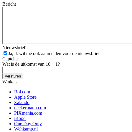
Bericht
Nieuwsbrief
Ja, ik wil me ook aanmelden voor de nieuwsbrief
Captcha
Wat is de uitkomst van 10 + 1?
Winkels
Bol.com
Apple Store
Zalando
neckermann.com
PIXmania.com
iBood
One Day Only
Wehkamp.nl