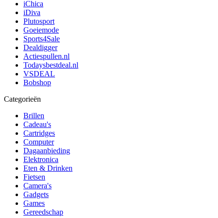
iChica
iDiva
Plutosport
Goeiemode
Sports4Sale
Dealdigger
Actiespullen.nl
Todaysbestdeal.nl
VSDEAL
Bobshop
Categorieën
Brillen
Cadeau's
Cartridges
Computer
Dagaanbieding
Elektronica
Eten & Drinken
Fietsen
Camera's
Gadgets
Games
Gereedschap