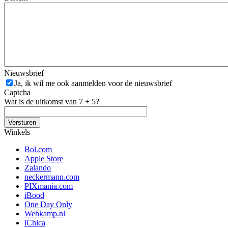
Nieuwsbrief
Ja, ik wil me ook aanmelden voor de nieuwsbrief
Captcha
Wat is de uitkomst van 7 + 5?
Winkels
Bol.com
Apple Store
Zalando
neckermann.com
PIXmania.com
iBood
One Day Only
Wehkamp.nl
iChica