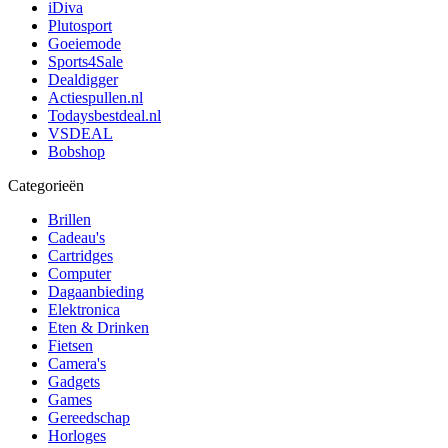
iDiva
Plutosport
Goeiemode
Sports4Sale
Dealdigger
Actiespullen.nl
Todaysbestdeal.nl
VSDEAL
Bobshop
Categorieën
Brillen
Cadeau's
Cartridges
Computer
Dagaanbieding
Elektronica
Eten & Drinken
Fietsen
Camera's
Gadgets
Games
Gereedschap
Horloges