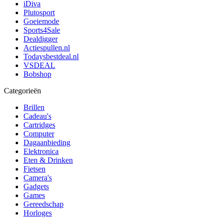
iDiva
Plutosport
Goeiemode
Sports4Sale
Dealdigger
Actiespullen.nl
Todaysbestdeal.nl
VSDEAL
Bobshop
Categorieën
Brillen
Cadeau's
Cartridges
Computer
Dagaanbieding
Elektronica
Eten & Drinken
Fietsen
Camera's
Gadgets
Games
Gereedschap
Horloges