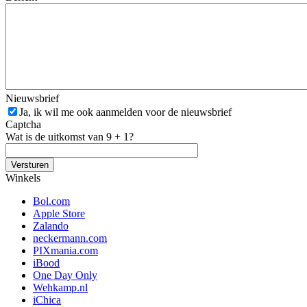
Nieuwsbrief
Ja, ik wil me ook aanmelden voor de nieuwsbrief
Captcha
Wat is de uitkomst van 9 + 1?
Winkels
Bol.com
Apple Store
Zalando
neckermann.com
PIXmania.com
iBood
One Day Only
Wehkamp.nl
iChica