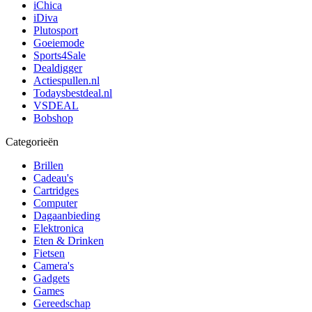
iChica
iDiva
Plutosport
Goeiemode
Sports4Sale
Dealdigger
Actiespullen.nl
Todaysbestdeal.nl
VSDEAL
Bobshop
Categorieën
Brillen
Cadeau's
Cartridges
Computer
Dagaanbieding
Elektronica
Eten & Drinken
Fietsen
Camera's
Gadgets
Games
Gereedschap