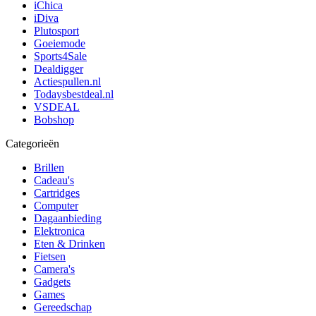
iChica
iDiva
Plutosport
Goeiemode
Sports4Sale
Dealdigger
Actiespullen.nl
Todaysbestdeal.nl
VSDEAL
Bobshop
Categorieën
Brillen
Cadeau's
Cartridges
Computer
Dagaanbieding
Elektronica
Eten & Drinken
Fietsen
Camera's
Gadgets
Games
Gereedschap