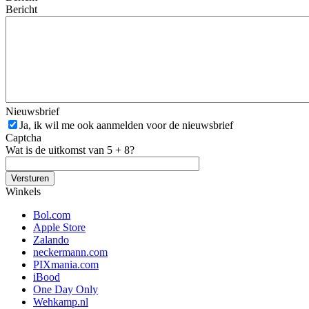
Bericht
Nieuwsbrief
Ja, ik wil me ook aanmelden voor de nieuwsbrief
Captcha
Wat is de uitkomst van 5 + 8?
Winkels
Bol.com
Apple Store
Zalando
neckermann.com
PIXmania.com
iBood
One Day Only
Wehkamp.nl